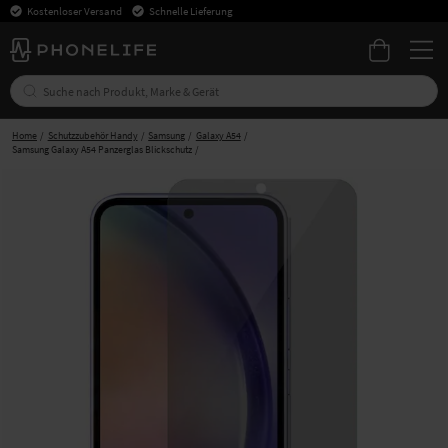
Kostenloser Versand
Schnelle Lieferung
Home
Schutzzubehör Handy
Samsung
Galaxy A54
Samsung Galaxy A54 Panzerglas Blickschutz