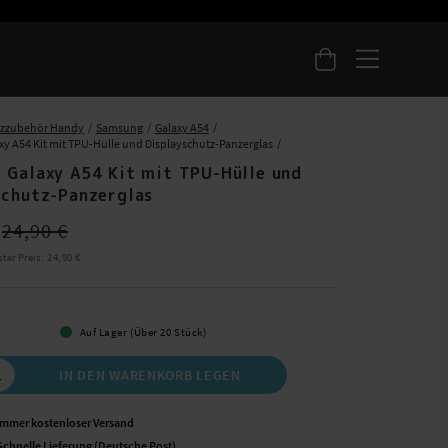
tzzubehör Handy
Samsung
Galaxy A54
y A54 Kit mit TPU-Hülle und Displayschutz-Panzerglas
 Galaxy A54 Kit mit TPU-Hülle und
schutz-Panzerglas
ce
:
22,95 €
Previous price
:
24,90 €
24,90 €
ster Preis
:
Preis
24,90 €
:
24,90 €
Auf Lager (Über 20 Stück)
IN DEN WARENKORB LEGEN
Immer kostenloser Versand
Schnelle Lieferung (Deutsche Post)