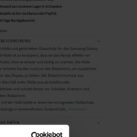
Versand aus unserem Lager in Schweden
Bezahle sicher via Klarna oder PayPal
30 Tage Rückgaberecht
58343
-
BESCHREIBUNG
U-Hülle und gehärtetem Glasschutz für das Samsung Galaxy
U-Hülle ist so konzipiert, dass sie das Handy effektiv vor
hützt, ohne es schwer und klobig zu machen. Die Hülle
er erhöhte Kanten rund um den Bildschirm, um zusätzliche
für das Display zu bieten. Der Bildschirmschutz aus
Glas hält mehr Stöße aus als traditionelle
utzfolien und schützt besser vor Schäden, Kratzern und
 dem Bildschirm.
it der Hülle bietet er einen hervorragenden Stoßschutz,
ndylange in einwandfreiem Zustand hält...
Weiterlesen
-
CHE DATEN
Schwarz