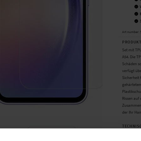
Art number
:
PRODUKT
Set mit TP
A54. Die TP
Schäden sc
verfügt üb
Sicherheit 
gehärtetem 
Plastiksch
Rissen auf
Zusammen m
der Ihr Ha
TECHNIS
Farbe