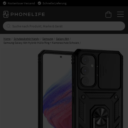
Kostenloser Versand
Schnelle Lieferung
Home
Schutzzubehör Handy
Samsung
Galaxy A54
Samsung Galaxy A54 Hybrid-Hülle Ring + Kameraschutz Schwarz