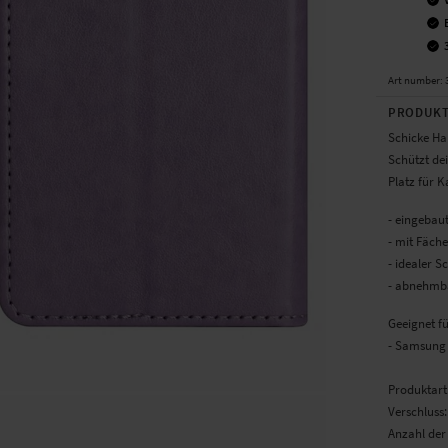
Art number
:
PRODUKT
Schicke Ha
Schützt de
Platz für 
- eingebau
- mit Fäch
- idealer 
- abnehmba
Geeignet fü
- Samsung 
Produktart
Verschluss
Anzahl der