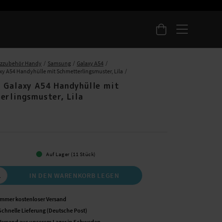
tzzubehör Handy
Samsung
Galaxy A54
y A54 Handyhülle mit Schmetterlingsmuster, Lila
 Galaxy A54 Handyhülle mit
erlingsmuster, Lila
 €
Auf Lager (11 Stück)
IN DEN WARENKORB LEGEN
Immer kostenloser Versand
Schnelle Lieferung (Deutsche Post)
Versand aus unserem Lager in Schweden