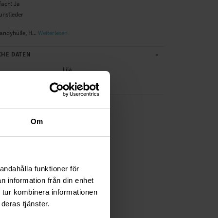
fach: Ja
unstleder
andyhülle, H...
Weiterlesen
-
CHE DATEN
Lila
Kunstleder
Om
andahålla funktioner för
n information från din enhet
 tur kombinera informationen
deras tjänster.