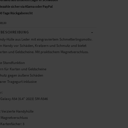
Bezahle sicher via Klarna oder PayPal
30 Tage Rückgaberecht
38130
-
BESCHREIBUNG
ndy-Hülle aus Leder mit eingraviertem Schmetterlingsmotiv.
in Handy vor Schäden, Kratzern und Schmutz und bietet
Karten und Geldscheine. Mit praktischem Magnetverschluss.
te Standfunktion
ern für Karten und Geldscheine
Schutz gegen äußere Schäden
rer Tragegurt inklusive
r:
Galaxy A54 (6.4" 2023) SM-A546
: Verzierte Handyhülle
: Magnetverschluss
 Kartenfächer: 3