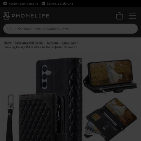
Kostenloser Versand
Schnelle Lieferung
Home
Schutzzubehör Handy
Samsung
Galaxy A54
Samsung Galaxy A54 Brieftasche Hülle Quilted Schwarz