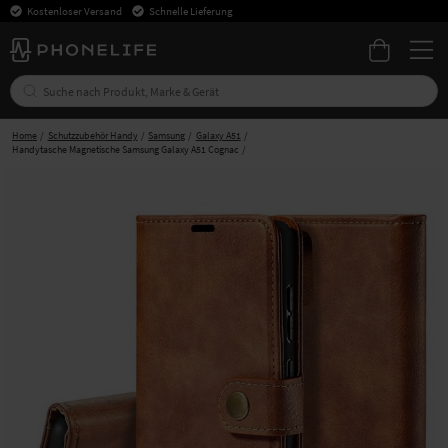
Kostenloser Versand
Schnelle Lieferung
Home
Schutzzubehör Handy
Samsung
Galaxy A51
Handytasche Magnetische Samsung Galaxy A51 Cognac