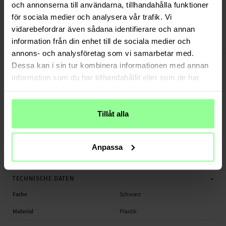
Versand aus unserem Lager in Schweden
och annonserna till användarna, tillhandahålla funktioner
Bezahle sicher via Klarna oder PayPal
för sociala medier och analysera vår trafik. Vi
30 Tage Rückgaberecht
vidarebefordrar även sådana identifierare och annan
information från din enhet till de sociala medier och
Nillkin
Art number
:
29746
annons- och analysföretag som vi samarbetar med.
-
PRODUKTBESCHREIBUNG
Dessa kan i sin tur kombinera informationen med annan
Hardcase für Samsung Galaxy A42.
information som du har tillhandahållit eller som de har
samlat in när du har använt deras tjänster.
Geeignet für: Samsung Galaxy A42
Produktart: Hardcase
Tillåt alla
Marke: Nillkin
Material: Plastik
Farbe: Schwarz
Anpassa
Hardcase, Handy
-
TECHNISCHE DATEN
Farbe
Schwarz
Material
Plastik