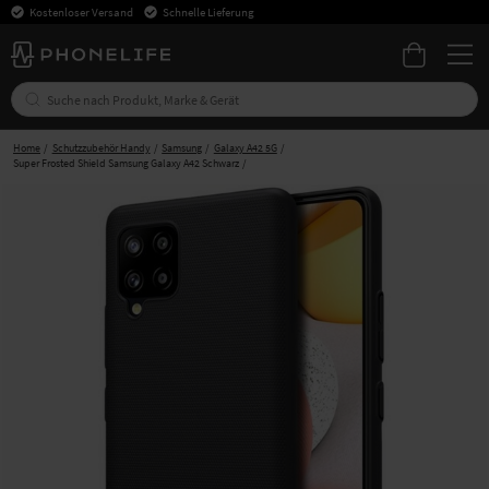
Kostenloser Versand
Schnelle Lieferung
Home
Schutzzubehör Handy
Samsung
Galaxy A42 5G
Super Frosted Shield Samsung Galaxy A42 Schwarz