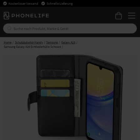
Kostenloser Versand
Schnelle Lieferung
Home
Schutzzubehör Handy
Samsung
Galaxy A25
Samsung Galaxy A25 Echtlederhülle Schwarz