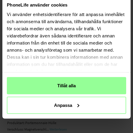
Versand aus unserem Lager in Schweden
PhoneLife använder cookies
Bezahle sicher via Klarna oder PayPal
Vi använder enhetsidentifierare för att anpassa innehållet
30 Tage Rückgaberecht
och annonserna till användarna, tillhandahålla funktioner
Mobique
Art number
:
50745
för sociala medier och analysera vår trafik. Vi
-
vidarebefordrar även sådana identifierare och annan
PRODUKTBESCHREIBUNG
information från din enhet till de sociala medier och
Diese stilechte Portemonnaie-Hülle aus Echtleder schützt dein Handy vor
annons- och analysföretag som vi samarbetar med.
unnötigen Gebrauchsspuren und Schäden. Dank der eingebauten
Standfunktion kannst du dir bequem Filme und Sportübertragungen ansehen.
Dessa kan i sin tur kombinera informationen med annan
Du bist unterwegs? Kein Problem! Diese Hülle bietet genug Platz für Karten und
information som du har tillhandahållit eller som de har
Geldscheine und kann dein gesamtes Portemonnaie ersetzen.
samlat in när du har använt deras tjänster.
- eingebaute Standfunktion
Tillåt alla
- mit Fächern für Karten und Geldscheine
- Stilechte Hülle aus echtem Leder
Anpassa
Geeignet für:
- Samsung Galaxy A25 (6.5" 2023) SM-A256
Produktart: Portemonnaie-Hülle
Verschluss: Magnetverschl...
Weiterlesen