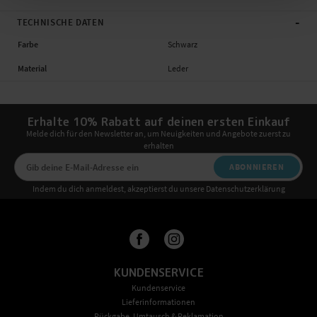
-
TECHNISCHE DATEN
Farbe
Schwarz
Material
Leder
Erhalte 10% Rabatt auf deinen ersten Einkauf
Melde dich für den Newsletter an, um Neuigkeiten und Angebote zuerst zu
erhalten
ABONNIEREN
Indem du dich anmeldest, akzeptierst du unsere Datenschutzerklärung
KUNDENSERVICE
Kundenservice
Lieferinformationen
Rückgabe, Umtausch & Reklamation