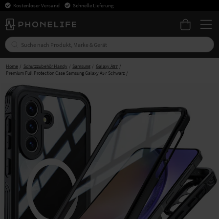
Kostenloser Versand
Schnelle Lieferung
Home
Schutzzubehör Handy
Samsung
Galaxy A57
Premium Full Protection Case Samsung Galaxy A57 Schwarz