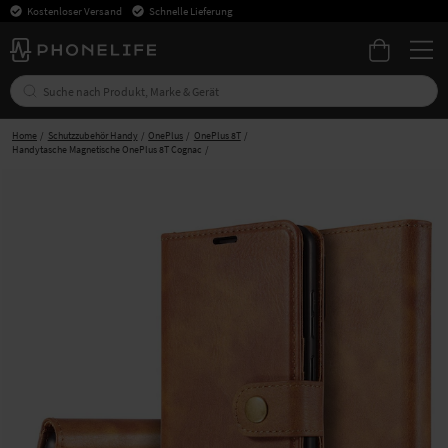
Kostenloser Versand
Schnelle Lieferung
Home
Schutzzubehör Handy
OnePlus
OnePlus 8T
Handytasche Magnetische OnePlus 8T Cognac