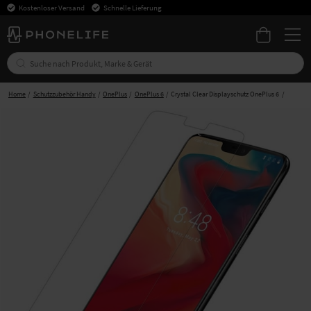
Kostenloser Versand
Schnelle Lieferung
Home
Schutzzubehör Handy
OnePlus
OnePlus 6
Crystal Clear Displayschutz OnePlus 6