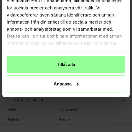
och annonserna till användarna, tillhandahålla funktioner
Bezahle sicher via Klarna oder PayPal
för sociala medier och analysera vår trafik. Vi
30 Tage Rückgaberecht
vidarebefordrar även sådana identifierare och annan
Nillkin
Art number
:
21389
information från din enhet till de sociala medier och
annons- och analysföretag som vi samarbetar med.
-
PRODUKTBESCHREIBUNG
Dessa kan i sin tur kombinera informationen med annan
Displayschutzfolie für OnePlus 6.
information som du har tillhandahållit eller som de har
samlat in när du har använt deras tjänster.
Geeignet für: OnePlus 6
Produktart: Displayschutzfolie
Marke: Nillkin
Tillåt alla
Material: Plastik
Farbe: Transparent
Anpassa
Displayschutzfolie, Handy
-
TECHNISCHE DATEN
Farbe
Transparent
Material
Plastik