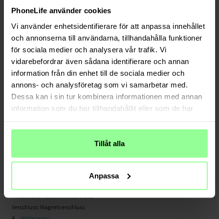
Bezahle sicher via Klarna oder PayPal
PhoneLife använder cookies
30 Tage Rückgaberecht
Vi använder enhetsidentifierare för att anpassa innehållet
Art number
:
69789
och annonserna till användarna, tillhandahålla funktioner
för sociala medier och analysera vår trafik. Vi
-
PRODUKTBESCHREIBUNG
vidarebefordrar även sådana identifierare och annan
Diese stilechte Portemonnaie-Hülle aus Echtleder schützt dein Handy vor
information från din enhet till de sociala medier och
unnötigen Gebrauchsspuren und Schäden. Dank der eingebauten
annons- och analysföretag som vi samarbetar med.
Standfunktion kannst du dir bequem Filme und Sportübertragungen ansehen.
Dessa kan i sin tur kombinera informationen med annan
Du bist unterwegs? Kein Problem! Diese Hülle bietet genug Platz für Karten und
information som du har tillhandahållit eller som de har
Geldscheine und kann dein gesamtes Portemonnaie ersetzen.
samlat in när du har använt deras tjänster.
- eingebaute Standfunktion
- mit Fächern für Karten und Geldscheine
Tillåt alla
- Stilechte Hülle aus echtem Leder
Geeignet für:
Anpassa
- Motorola Moto G56 (6,72" 2025)
Produktart: Portemonnaie-Hülle
Verschluss: Magnetverschluss
A...
Weiterlesen