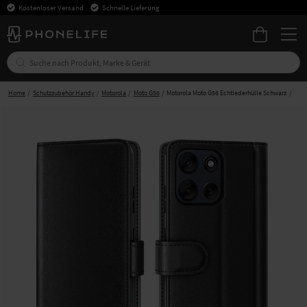
Kostenloser Versand
Schnelle Lieferung
Home
Schutzzubehör Handy
Motorola
Moto G56
Motorola Moto G56 Echtlederhülle Schwarz