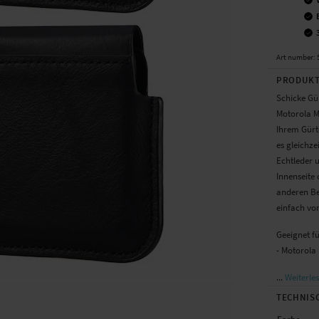
Art number
:
PRODUKT
Schicke Gü
Motorola Mo
Ihrem Gürte
es gleichze
Echtleder u
Innenseite 
anderen Be
einfach vo
Geeignet fü
- Motorola
...
Weiterle
TECHNIS