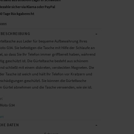
Bezahle sicher via Klarna oder PayPal
30 Tage Rückgaberecht
50895
-
BESCHREIBUNG
rteltasche aus Leder für bequeme Aufbewahrung Ihres
to G34. Sie befestigen die Tasche mit Hilfe der Schlaufe an
l, so dass Sie Ihr Telefon immer griffbereit haben, während
itig geschützt ist. Die Gürteltasche besteht aus schönem
nd schließt mit einem diskreten, versteckten Magneten. Die
der Tasche ist weich und hält Ihr Telefon vor Kratzern und
schädigungen geschützt. Sie können die Gürteltasche
m Gürtel abnehmen und die Tasche verwenden, wie sie ist.
r:
 Moto G34
sen
-
CHE DATEN