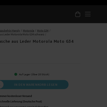
tzzubehör Handy
Motorola
Moto G34
aus Leder Motorola Moto G34 schwarz
asche aus Leder Motorola Moto G34
 €
Auf Lager (Über 20 Stück)
IN DEN WARENKORB LEGEN
Immer kostenloser Versand
Schnelle Lieferung (Deutsche Post)
Versand aus unserem Lager in Schweden