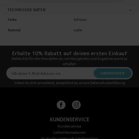
-
TECHNISCHE DATEN
Farbe
Schwarz
Material
Leder
Erhalte 10% Rabatt auf deinen ersten Einkauf
Melde dich für den Newsletter an, um Neuigkeiten und Angebote zuerst zu
erhalten
ABONNIEREN
Indem du dich anmeldest, akzeptierst du unsere Datenschutzerklärung
KUNDENSERVICE
Kundenservice
Lieferinformationen
Rückgabe, Umtausch & Reklamation