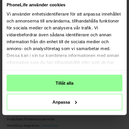
Versand aus unserem Lager in Schweden
PhoneLife använder cookies
Bezahle sicher via Klarna oder PayPal
Vi använder enhetsidentifierare för att anpassa innehållet
30 Tage Rückgaberecht
och annonserna till användarna, tillhandahålla funktioner
Mobique
Art number
:
50837
för sociala medier och analysera vår trafik. Vi
-
vidarebefordrar även sådana identifierare och annan
PRODUKTBESCHREIBUNG
information från din enhet till de sociala medier och
Diese stilechte Portemonnaie-Hülle aus Echtleder schützt dein Handy vor
annons- och analysföretag som vi samarbetar med.
unnötigen Gebrauchsspuren und Schäden. Dank der eingebauten
Standfunktion kannst du dir bequem Filme und Sportübertragungen ansehen.
Dessa kan i sin tur kombinera informationen med annan
Du bist unterwegs? Kein Problem! Diese Hülle bietet genug Platz für Karten und
information som du har tillhandahållit eller som de har
Geldscheine und kann dein gesamtes Portemonnaie ersetzen.
samlat in när du har använt deras tjänster.
- eingebaute Standfunktion
Tillåt alla
- mit Fächern für Karten und Geldscheine
- Stilechte Hülle aus echtem Leder
Anpassa
Geeignet für:
- Apple iPhone SE 2020 A2275 / A2296 / A2298
Produktart: Portemonnaie-Hülle
Verschluss: Magnetver...
Weiterlesen