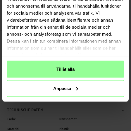
Versand aus unserem Lager in Schweden
och annonserna till användarna, tillhandahålla funktioner
Bezahle sicher via Klarna oder PayPal
för sociala medier och analysera vår trafik. Vi
30 Tage Rückgaberecht
vidarebefordrar även sådana identifierare och annan
Art number
:
68468
information från din enhet till de sociala medier och
annons- och analysföretag som vi samarbetar med.
-
PRODUKTBESCHREIBUNG
Dessa kan i sin tur kombinera informationen med annan
Rundumschutz Handyhülle für Apple iPhone 17 Pro.
information som du har tillhandahållit eller som de har
Geeignet für:
samlat in när du har använt deras tjänster.
- Apple iPhone 17 Pro A3523 / A3256 / A3522 / A3524
Tillåt alla
Produktart: Rundumschutz Handyhülle
Material: Plastik
Farbe: Schwarz
Anpassa
Rundumschutz Handyhülle, Handy, Wasserdichte
-
TECHNISCHE DATEN
Farbe
Transparent
Material
Plastik