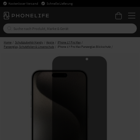
Kostenloser Versand
Schnelle Lieferung
Home
Schutzzubehör Handy
Apple
iPhone 17 Pro Max
Panzerglas, Schutzfolien & Linsenschutz
iPhone 17 Pro Max Panzerglas Blickschutz