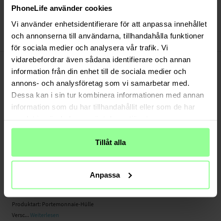
Versand aus unserem Lager in Schweden
PhoneLife använder cookies
Bezahle sicher via Klarna oder PayPal
Vi använder enhetsidentifierare för att anpassa innehållet
30 Tage Rückgaberecht
och annonserna till användarna, tillhandahålla funktioner
Mobique
Art number
:
31763
för sociala medier och analysera vår trafik. Vi
-
vidarebefordrar även sådana identifierare och annan
PRODUKTBESCHREIBUNG
information från din enhet till de sociala medier och
Diese stilechte Portemonnaie-Hülle aus Echtleder schützt dein Handy vor
annons- och analysföretag som vi samarbetar med.
unnötigen Gebrauchsspuren und Schäden. Dank der eingebauten
Standfunktion kannst du dir bequem Filme und Sportübertragungen ansehen.
Dessa kan i sin tur kombinera informationen med annan
Du bist unterwegs? Kein Problem! Diese Hülle bietet genug Platz für Karten und
information som du har tillhandahållit eller som de har
Geldscheine und kann dein gesamtes Portemonnaie ersetzen.
samlat in när du har använt deras tjänster.
- eingebaute Standfunktion
Tillåt alla
- mit Fächern für Karten und Geldscheine
- Stilechte Hülle aus echtem Leder
Anpassa
Geeignet für:
- Apple iPhone 13 Mini A2628 / A2481 / A2626 / A2629 / A2630
Produktart: Portemonnaie-Hülle
Versc...
Weiterlesen