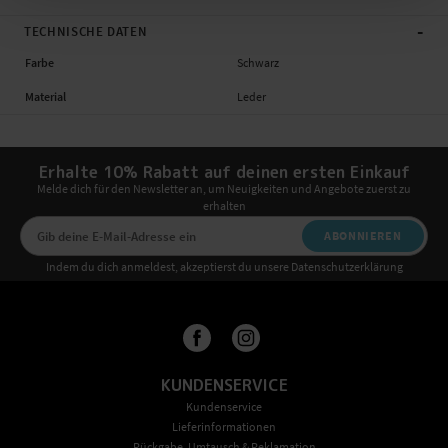
-
TECHNISCHE DATEN
Farbe
Schwarz
Material
Leder
Erhalte 10% Rabatt auf deinen ersten Einkauf
Melde dich für den Newsletter an, um Neuigkeiten und Angebote zuerst zu
erhalten
ABONNIEREN
Indem du dich anmeldest, akzeptierst du unsere Datenschutzerklärung
KUNDENSERVICE
Kundenservice
Lieferinformationen
Rückgabe, Umtausch & Reklamation