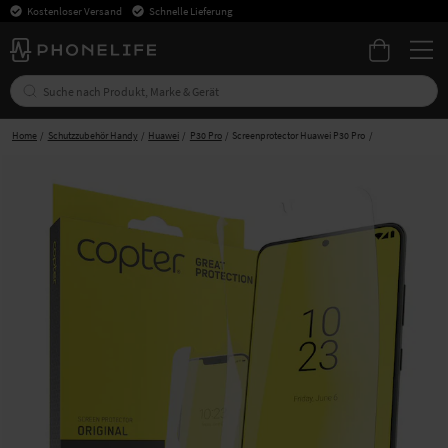
Kostenloser Versand
Schnelle Lieferung
Home
Schutzzubehör Handy
Huawei
P30 Pro
Screenprotector Huawei P30 Pro