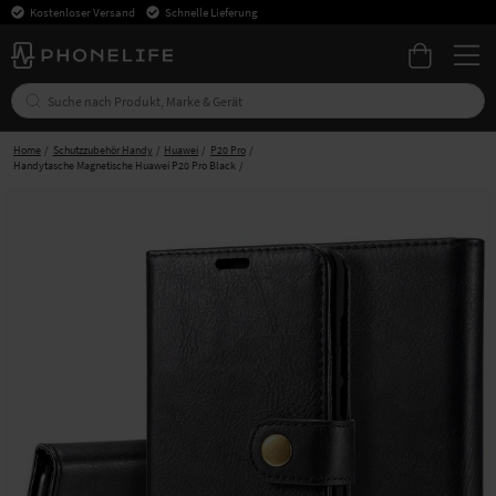
Kostenloser Versand
Schnelle Lieferung
Home
Schutzzubehör Handy
Huawei
P20 Pro
Handytasche Magnetische Huawei P20 Pro Black