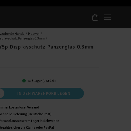
tzzubehör Handy
Huawei
splayschutz Panzerglas 0.3mm
Y5p Displayschutz Panzerglas 0.3mm
 €
Auf Lager (3 Stück)
IN DEN WARENKORB LEGEN
Immer kostenloser Versand
Schnelle Lieferung (Deutsche Post)
Versand aus unserem Lager in Schweden
Bezahle sicher via Klarna oder PayPal