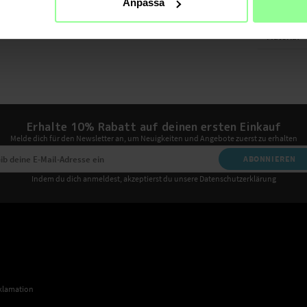
Anpassa
Farbe
Material
Erhalte 10% Rabatt auf deinen ersten Einkauf
Melde dich für den Newsletter an, um Neuigkeiten und Angebote zuerst zu erhalten
ABONNIEREN
Indem du dich anmeldest, akzeptierst du unsere Datenschutzerklärung
klamation