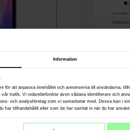
Art number
:
PRODUKT
Displaysch
Displaysch
Stoßfestigk
besser vor
Information
Hergestellt
dünn - nah
aufgebrach
s
- Echtes ge
e för att anpassa innehållet och annonserna till användarna, tillh
- Abgerund
vår trafik. Vi vidarebefordrar även sådana identifierare och anna
- Anti-Fin
nnons- och analysföretag som vi samarbetar med. Dessa kan i sin
- Einfache,
har tillhandahållit eller som de har samlat in när du har använt 
Im Lieferum
TECHNIS