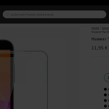
Home
Schu
Huawei Y5p Di
Huawei 
Preis
:
11,95
11,95 €