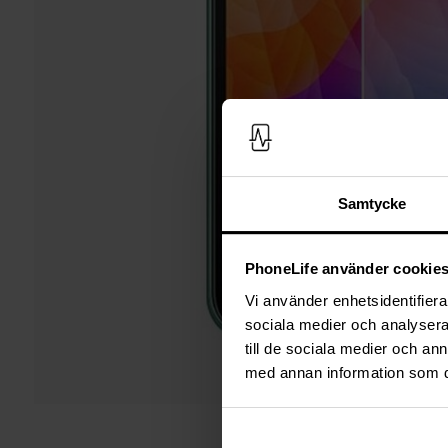
Samtycke
PhoneLife använder cookie
Vi använder enhetsidentifierar
sociala medier och analysera 
till de sociala medier och a
med annan information som du 