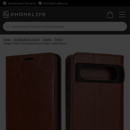
Kostenloser Versand
Schnelle Lieferung
Home
Schutzzubehör Handy
Google
Pixel 8
Google Pixel 8 Handytasche aus Echtem Leder Braun