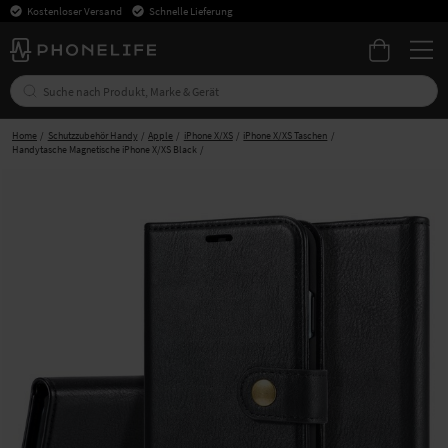
Kostenloser Versand
Schnelle Lieferung
Home
Schutzzubehör Handy
Apple
iPhone X/XS
iPhone X/XS Taschen
Handytasche Magnetische iPhone X/XS Black