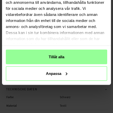
Bezahle sicher via Klarna oder PayPal
och annonserna till användarna, tillhandahålla funktioner
30 Tage Rückgaberecht
för sociala medier och analysera vår trafik. Vi
vidarebefordrar även sådana identifierare och annan
Art number
:
19538
information från din enhet till de sociala medier och
-
PRODUKTBESCHREIBUNG
annons- och analysföretag som vi samarbetar med.
Sportarmband. für iPhone SE (2022).
Dessa kan i sin tur kombinera informationen med annan
information som du har tillhandahållit eller som de har
Geeignet für:
samlat in när du har använt deras tjänster.
- Apple iPhone SE (2022)
Tillåt alla
Produktart: Sportarmband.
Material: Textil
Farbe: Schwarz
Anpassa
Sportarmband., Handy
-
TECHNISCHE DATEN
Farbe
Schwarz
Material
Textil