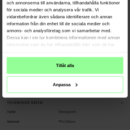
Bezahle sicher via Klarna oder PayPal
och annonserna till användarna, tillhandahålla funktioner
30 Tage Rückgaberecht
för sociala medier och analysera vår trafik. Vi
vidarebefordrar även sådana identifierare och annan
Art number
:
50964
information från din enhet till de sociala medier och
-
PRODUKTBESCHREIBUNG
annons- och analysföretag som vi samarbetar med.
TPU/Silikonhülle für iPhone SE (2020).
Dessa kan i sin tur kombinera informationen med annan
information som du har tillhandahållit eller som de har
Geeignet für:
samlat in när du har använt deras tjänster.
- Apple iPhone SE (2020)
Tillåt alla
Produktart: TPU/Silikonhülle
Material: Silikon/TPU
Farbe: Transparent
Anpassa
TPU/Silikonhülle, Handy
-
TECHNISCHE DATEN
Farbe
Transparent
Material
TPU/Silikon