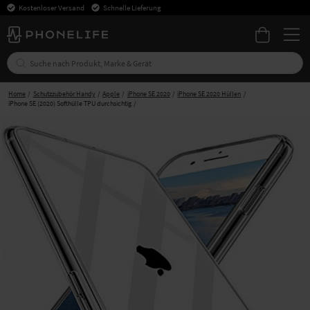
Kostenloser Versand
Schnelle Lieferung
Home
Schutzzubehör Handy
Apple
iPhone SE 2020
iPhone SE 2020 Hüllen
iPhone SE (2020) Softhülle TPU durchsichtig