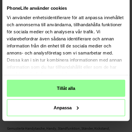
Bezahle sicher via Klarna oder PayPal
30 Tage Rückgaberecht
PhoneLife använder cookies
Vi använder enhetsidentifierare för att anpassa innehållet
Art number
:
51074
och annonserna till användarna, tillhandahålla funktioner
-
PRODUKTBESCHREIBUNG
för sociala medier och analysera vår trafik. Vi
Gemusterte Handytasche für iPhone 8.
vidarebefordrar även sådana identifierare och annan
information från din enhet till de sociala medier och
Sehen Sie sich Filme, Serien und Sport mit Hilfe der integrierten Standfunktion
annons- och analysföretag som vi samarbetar med.
bequem und einfach an.
Dessa kan i sin tur kombinera informationen med annan
Geeignet für:
information som du har tillhandahållit eller som de har
- Apple iPhone 8
samlat in när du har använt deras tjänster.
Produktart: Gemusterte Handytasche
Tillåt alla
Verschluss: Magnetverschluss
Anzahl der Kartenfächer: 8
Geldscheinfach: Ja
Anpassa
Material: Kunstleder
Farbe: Rot
Gemusterte Handytasche, Handy, Standfunktion, Ständer, Kickstand,