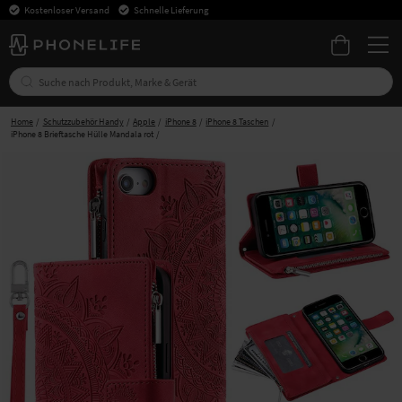
Kostenloser Versand
Schnelle Lieferung
Home
Schutzzubehör Handy
Apple
iPhone 8
iPhone 8 Taschen
iPhone 8 Brieftasche Hülle Mandala rot