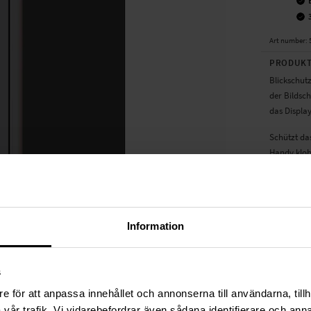
Art number
:
PRODUKT
Blickschutz
der Bildsch
das Display
Schützt da
Handy klob
ermöglicht 
Reinigungsk
Kann bei B
Information
Geeignet f
- Apple iPh
s
TECHNIS
e för att anpassa innehållet och annonserna till användarna, tillh
Farbe
vår trafik. Vi vidarebefordrar även sådana identifierare och anna