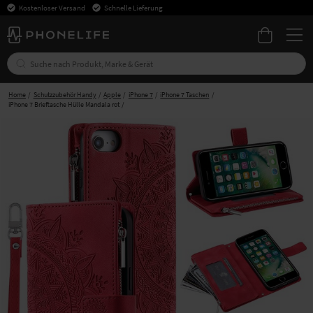
Kostenloser Versand
Schnelle Lieferung
Home
Schutzzubehör Handy
Apple
iPhone 7
iPhone 7 Taschen
iPhone 7 Brieftasche Hülle Mandala rot