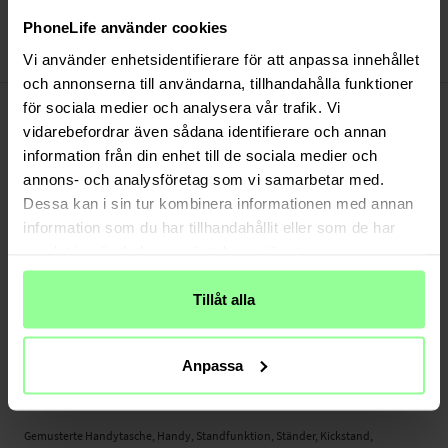
Bezahle sicher via Klarna oder PayPal
30 Tage Rückgaberecht
PhoneLife använder cookies
Vi använder enhetsidentifierare för att anpassa innehållet
Art number
:
51075
och annonserna till användarna, tillhandahålla funktioner
-
PRODUKTBESCHREIBUNG
för sociala medier och analysera vår trafik. Vi
Gemusterte Handytasche für iPhone 7.
vidarebefordrar även sådana identifierare och annan
information från din enhet till de sociala medier och
Sehen Sie sich Filme, Serien und Sport mit Hilfe der integrierten Standfunktion
annons- och analysföretag som vi samarbetar med.
bequem und einfach an.
Dessa kan i sin tur kombinera informationen med annan
Geeignet für:
information som du har tillhandahållit eller som de har
- Apple iPhone 7
samlat in när du har använt deras tjänster.
Produktart: Gemusterte Handytasche
Tillåt alla
Verschluss: Magnetverschluss
Anzahl der Kartenfächer: 8
Geldscheinfach: Ja
Anpassa
Material: Kunstleder
Farbe: Rot
Gemusterte Handytasche, Handy, Standfunktion, Ständer, Kickstand,