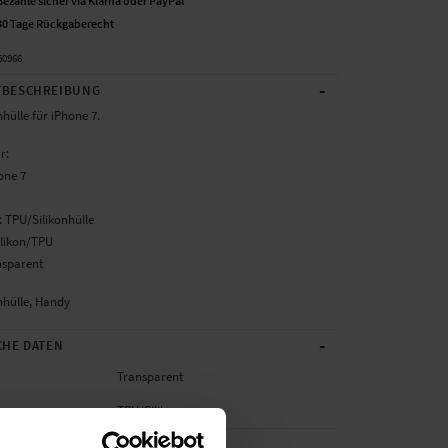
Bezahle sicher via Klarna oder PayPal
30 Tage Rückgaberecht
50966
-
BESCHREIBUNG
hülle für iPhone 7.
r:
one 7
: TPU/Silikonhülle
ilikon/TPU
nsparent
nhülle, Handy
-
CHE DATEN
Transparent
TPU/Silikon