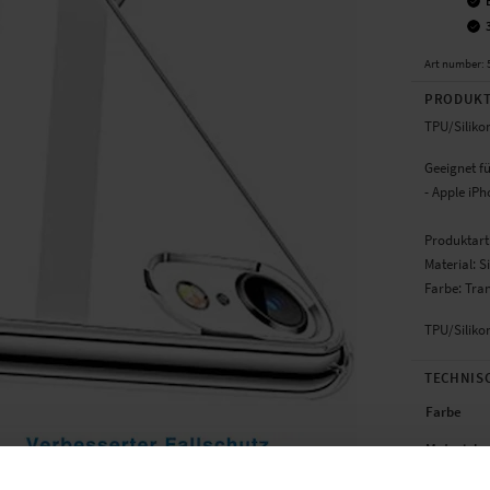
Art number
:
PRODUKT
TPU/Silikon
Geeignet fü
- Apple iPh
Produktart
Material: S
Farbe: Tra
TPU/Siliko
TECHNIS
Farbe
Material