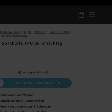
tzzubehör Handy
Apple
iPhone 7
iPhone 7 Hüllen
hülle TPU durchsichtig
7 Softhülle TPU durchsichtig
Auf Lager (10 Stück)
IN DEN WARENKORB LEGEN
Immer kostenloser Versand
Schnelle Lieferung (Deutsche Post)
Versand aus unserem Lager in Schweden