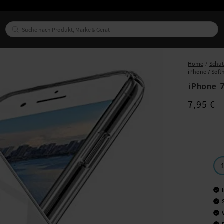
Home
Schu
iPhone 7 Soft
iPhone 
Preis
:
7,95 €
7,95 €