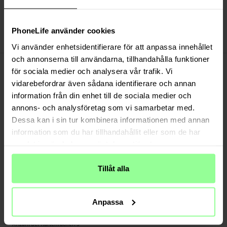
Versand aus unserem Lager in Schweden
Bezahle sicher via Klarna oder PayPal
30 Tage Rückgaberecht
PhoneLife använder cookies
Art number
:
12664
Vi använder enhetsidentifierare för att anpassa innehållet
och annonserna till användarna, tillhandahålla funktioner
-
PRODUKTBESCHREIBUNG
för sociala medier och analysera vår trafik. Vi
Schicke Handy-Hülle aus Leder mit eingraviertem Schmetterlingsmotiv. Schützt
vidarebefordrar även sådana identifierare och annan
dein Handy vor Schäden, Kratzern und Schmutz und bietet Platz für Karten und
information från din enhet till de sociala medier och
Geldscheine. Mit praktischem Magnetverschluss.
annons- och analysföretag som vi samarbetar med.
- eingebaute Standfunktion
Dessa kan i sin tur kombinera informationen med annan
- mit Fächern für Karten und Geldscheine
information som du har tillhandahållit eller som de har
- idealer Schutz gegen äußere Schäden
samlat in när du har använt deras tjänster.
- abnehmbarer Tragegurt inklusive
Tillåt alla
Geeignet für:
- Apple iPhone 6/6S
Anpassa
Produktart: Verzierte Handyhülle
Verschluss: Magnetverschluss
Anzahl der Kartenfächer: 3