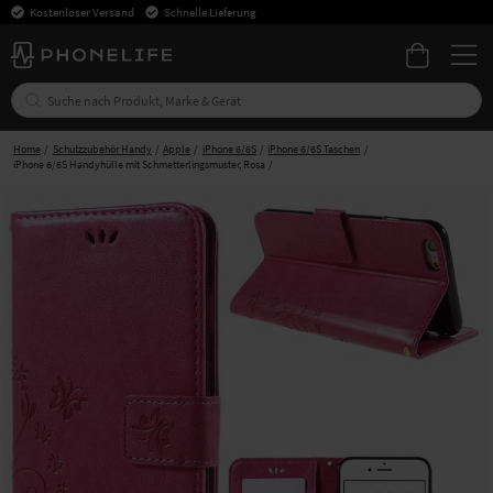
Kostenloser Versand
Schnelle Lieferung
Home
Schutzzubehör Handy
Apple
iPhone 6/6S
iPhone 6/6S Taschen
iPhone 6/6S Handyhülle mit Schmetterlingsmuster, Rosa