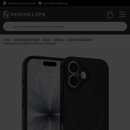
Kostenloser Versand
Schnelle Lieferung
Home
Schutzzubehör Handy
Apple
iPhone 17
Hüllen und Taschen
MagSafe-Hülle SoftArmor iPhone 17 Schwarz