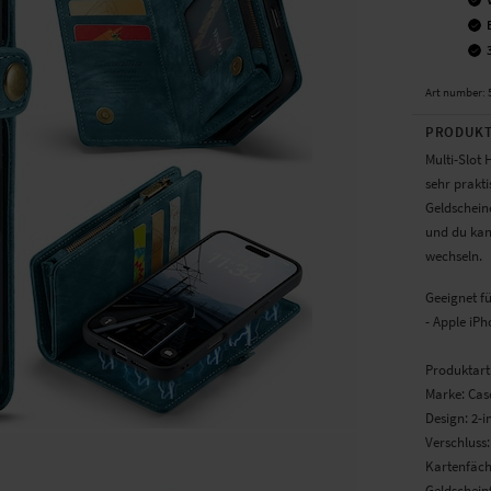
Art number
:
PRODUKT
Multi-Slot
sehr prakti
Geldschein
und du kan
wechseln.
Geeignet f
- Apple iPh
Produktart
Marke: Ca
Design: 2-
Verschluss
Kartenfäch
Geldschein