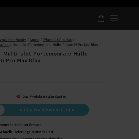
tzzubehör Handy
Apple
iPhone 16 Pro Max
aschen
Multi-slot Portemonnaie-Hülle iPhone 16 Pro Max Blau
- Multi-slot Portemonnaie-Hülle
16 Pro Max Blau
 €
Das Produkt ist abgelaufen
IN DEN WARENKORB LEGEN
Immer kostenloser Versand
Schnelle Lieferung (Deutsche Post)
Versand aus unserem Lager in Schweden