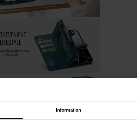
Information
s