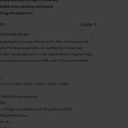
Bezahle sicher via Klarna oder PayPal
30 Tage Rückgaberecht
CaseMe
58932
-
BESCHREIBUNG
 Handytasche für Apple iPhone 16 Pro Max. Geräumige und
sche Portemonnaie-Hülle mit viel Platz für Karten und
e. Dein Handy sitzt sicher in der abnehmbaren Magnet-Hülle,
nst jederzeit zwischen nur Hülle oder Portemonnaie-Hülle
ür:
one 16 Pro Max A3296 / A3084 / A3295 / A3297
: Multi-Slot Handytasche
seMe
in-1 Design mit abnehmbarer Magnetische Hülle
: Magnetverschluss
er: Ja
fach: Ja