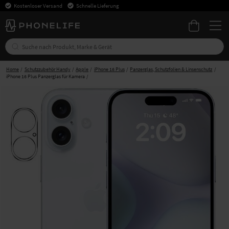
Kostenloser Versand
Schnelle Lieferung
Home
Schutzzubehör Handy
Apple
iPhone 16 Plus
Panzerglas, Schutzfolien & Linsenschutz
iPhone 16 Plus Panzerglas für Kamera