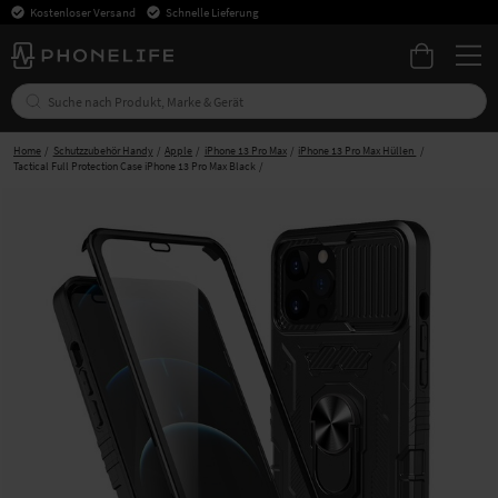
Kostenloser Versand
Schnelle Lieferung
Home
Schutzzubehör Handy
Apple
iPhone 13 Pro Max
iPhone 13 Pro Max Hüllen
Tactical Full Protection Case iPhone 13 Pro Max Black