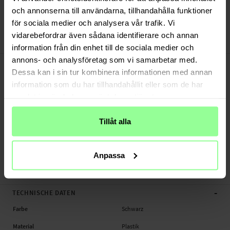
Versand aus unserem Lager in Schweden
och annonserna till användarna, tillhandahålla funktioner
Bezahle sicher via Klarna oder PayPal
för sociala medier och analysera vår trafik. Vi
30 Tage Rückgaberecht
vidarebefordrar även sådana identifierare och annan
Art number
:
39132
information från din enhet till de sociala medier och
annons- och analysföretag som vi samarbetar med.
-
PRODUKTBESCHREIBUNG
Dessa kan i sin tur kombinera informationen med annan
Rundumschutz Handyhülle für iPhone 13 Pro Max.
information som du har tillhandahållit eller som de har
Geeignet für:
samlat in när du har använt deras tjänster.
- Apple iPhone 13 Pro Max
Tillåt alla
Produktart: Rundumschutz Handyhülle
Material: Plastik, TPU , Panzerglas
Farbe: Schwarz
Anpassa
Rundumschutz Handyhülle, Kameraabdeckung, Handy
-
TECHNISCHE DATEN
Farbe
Schwarz
Material
Plastik