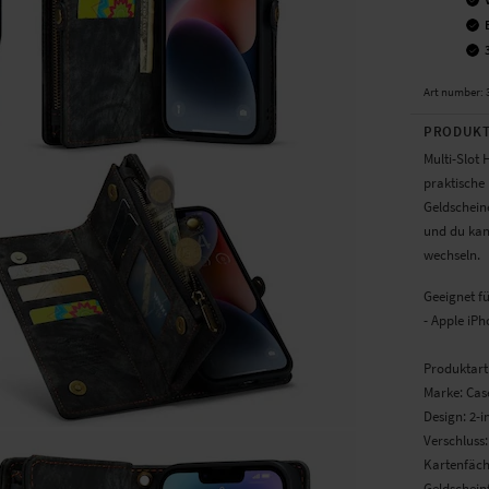
Art number
:
PRODUKT
Multi-Slot
praktische
Geldschein
und du kan
wechseln.
Geeignet f
- Apple iPh
Produktart
Marke: Ca
Design: 2-
Verschluss
Kartenfäch
Geldschein