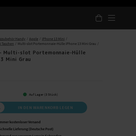
tzzubehör Handy
Apple
iPhone 13 Mini
i Taschen
Multi-slot Portemonnaie-Hülle iPhone 13 Mini Grau
- Multi-slot Portemonnaie-Hülle
13 Mini Grau
 €
Auf Lager (3 Stück)
IN DEN WARENKORB LEGEN
Immer kostenloser Versand
Schnelle Lieferung (Deutsche Post)
Versand aus unserem Lager in Schweden