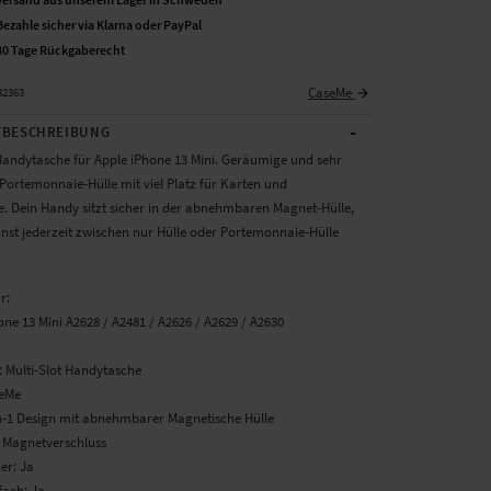
Bezahle sicher via Klarna oder PayPal
30 Tage Rückgaberecht
CaseMe
32363
-
BESCHREIBUNG
 Handytasche für Apple iPhone 13 Mini. Geräumige und sehr
 Portemonnaie-Hülle mit viel Platz für Karten und
e. Dein Handy sitzt sicher in der abnehmbaren Magnet-Hülle,
nst jederzeit zwischen nur Hülle oder Portemonnaie-Hülle
ür:
one 13 Mini A2628 / A2481 / A2626 / A2629 / A2630
: Multi-Slot Handytasche
seMe
in-1 Design mit abnehmbarer Magnetische Hülle
: Magnetverschluss
er: Ja
fach: Ja