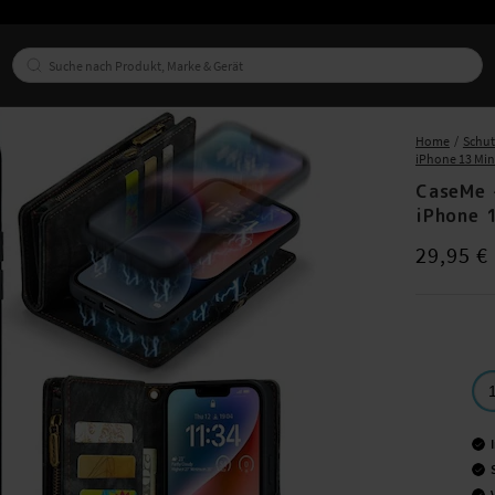
Home
Schu
iPhone 13 Min
CaseMe 
iPhone 
Preis
:
29,95
29,95 €