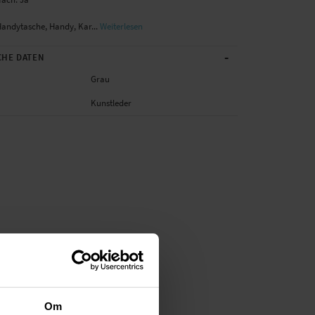
Handytasche, Handy, Kar...
Weiterlesen
-
CHE DATEN
Grau
Kunstleder
Om