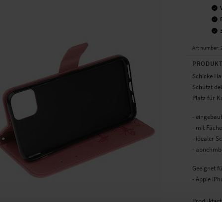
Art number
:
PRODUKT
Schicke Ha
Schützt de
Platz für 
- eingebau
- mit Fäch
- idealer 
- abnehmba
Geeignet fü
- Apple iPh
Produktart
Verschluss