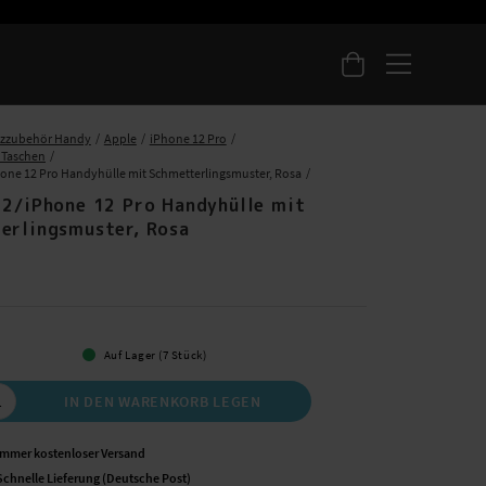
tzzubehör Handy
Apple
iPhone 12 Pro
 Taschen
one 12 Pro Handyhülle mit Schmetterlingsmuster, Rosa
12/iPhone 12 Pro Handyhülle mit
erlingsmuster, Rosa
 €
Auf Lager (7 Stück)
IN DEN WARENKORB LEGEN
Immer kostenloser Versand
Schnelle Lieferung (Deutsche Post)