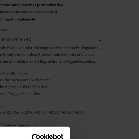
Versand aus unserem Lager in Schweden
Bezahle sicher via Klarna oder PayPal
30 Tage Rückgaberecht
28570
-
BESCHREIBUNG
ndy-Hülle aus Leder mit eingraviertem Schmetterlingsmotiv.
in Handy vor Schäden, Kratzern und Schmutz und bietet
Karten und Geldscheine. Mit praktischem Magnetverschluss.
te Standfunktion
ern für Karten und Geldscheine
Schutz gegen äußere Schäden
rer Tragegurt inklusive
r:
one 12, iPhone 12 Pro A2403 / A2172 / A2402 / A2404
: Verzierte Handyhülle
: Magnetverschluss