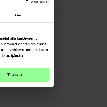
 Kartenfächer: 3
fach: Ja
unstleder
Om
esen
-
CHE DATEN
Rosa
andahålla funktioner för
n information från din enhet
Kunstleder
 tur kombinera informationen
deras tjänster.
Tillåt alla