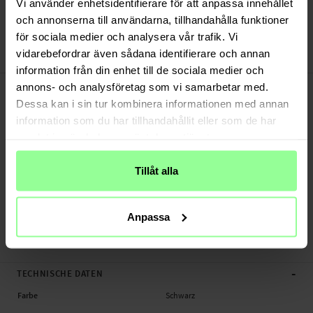
Versand aus unserem Lager in Schweden
Vi använder enhetsidentifierare för att anpassa innehållet
Bezahle sicher via Klarna oder PayPal
och annonserna till användarna, tillhandahålla funktioner
30 Tage Rückgaberecht
för sociala medier och analysera vår trafik. Vi
vidarebefordrar även sådana identifierare och annan
Spigen
Art number
:
29857
information från din enhet till de sociala medier och
-
PRODUKTBESCHREIBUNG
annons- och analysföretag som vi samarbetar med.
Panzerglas mit Positionierungsrahmen für iPhone 11.
Dessa kan i sin tur kombinera informationen med annan
information som du har tillhandahållit eller som de har
Geeignet für:
samlat in när du har använt deras tjänster.
- Apple iPhone 11
Tillåt alla
Produktart: Panzerglas mit Positionierungsrahmen
Marke: Spigen
Material: Glas
Anpassa
Farbe: Schwarz
Panzerglas mit Positionierungsrahmen, Handy
-
TECHNISCHE DATEN
Farbe
Schwarz