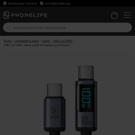
Kostenloser Versand
Schnelle Lieferung
Home
Ladegeräte & Kabel
Kabel
USB-C zu USB-C
USB-C zu USB-C Kabel 100W mit Display 2m Schwarz