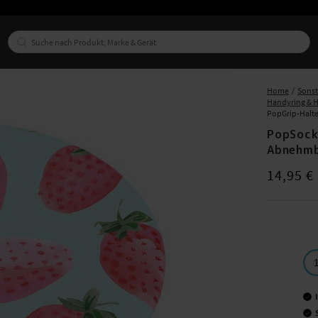
Home
Sonst
Handyring & 
PopGrip-Halte
PopSock
Abnehmb
Preis
:
14,95
14,95 €