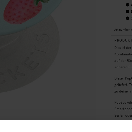
Art number
:
PRODUKT
Dies ist de
Kombinatio
auf der Rüc
sicheren Ei
Dieser Pop
geliefert.
zu deinem S
PopSockets
Smartphone
Serien ode
TECHNIS