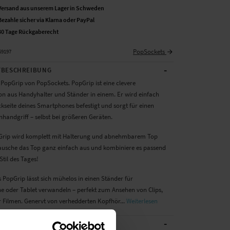
Versand aus unserem Lager in Schweden
Bezahle sicher via Klarna oder PayPal
30 Tage Rückgaberecht
PopSockets
69197
-
BESCHREIBUNG
r PopGrip von PopSockets. PopGrip ist eine clevere
n aus Handyhalter und Ständer in einem. Er wird einfach
kseite deines Smartphones befestigt und sorgt für einen
nhandgriff – selbst bei größeren Geräten.
Grip wird komplett mit Halterung und abnehmbarem Top
 Tausche das Top ganz einfach aus und kombiniere es passend
til des Tages!
 PopGrip lässt sich mühelos in einen Ständer für
 oder Tablet verwandeln – perfekt zum Ansehen von Clips,
r Filmen. Genervt von verhedderten Kopfhör...
Weiterlesen
-
CHE DATEN