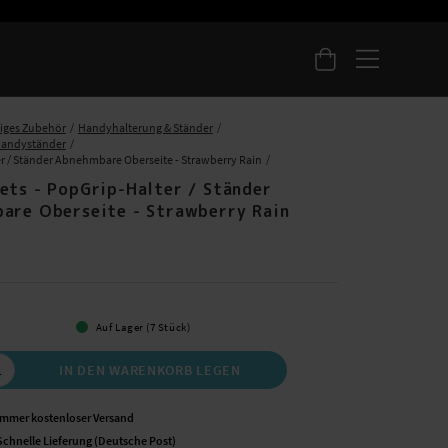
iges Zubehör
Handyhalterung & Ständer
Handyständer
r / Ständer Abnehmbare Oberseite - Strawberry Rain
ets - PopGrip-Halter / Ständer
are Oberseite - Strawberry Rain
 €
Auf Lager (7 Stück)
IN DEN WARENKORB LEGEN
Immer kostenloser Versand
Schnelle Lieferung (Deutsche Post)