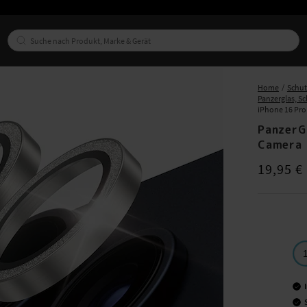
Home
Schu
Panzerglas, S
iPhone 16 Pro
PanzerG
Camera 
Preis
:
19,95
19,95 €