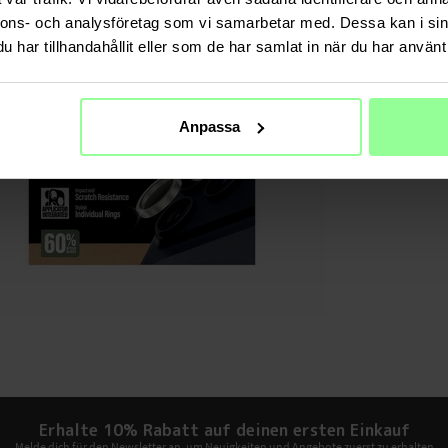
Produktart: 
nnons- och analysföretag som vi samarbetar med. Dessa kan i sin
har tillhandahållit eller som de har samlat in när du har använt 
TECHNIS
Farbe
Material
Anpassa
Erhalte 10% Rabatt auf deinen ersten Einkauf
Melde dich für den Newsletter an, um Neuigkeiten und Angebote zuerst zu erhalten