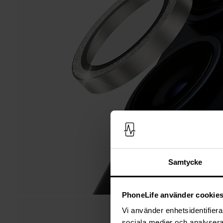
Samtycke
PhoneLife använder cookie
Vi använder enhetsidentifierar
sociala medier och analysera 