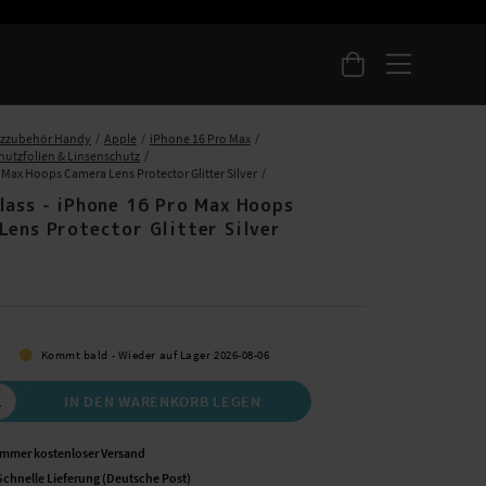
tzzubehör Handy
Apple
iPhone 16 Pro Max
chutzfolien & Linsenschutz
 Max Hoops Camera Lens Protector Glitter Silver
lass - iPhone 16 Pro Max Hoops
Lens Protector Glitter Silver
 €
Kommt bald - Wieder auf Lager 2026-08-06
IN DEN WARENKORB LEGEN
Immer kostenloser Versand
Schnelle Lieferung (Deutsche Post)