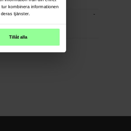
...
Weiterlesen
 tur kombinera informationen
-
deras tjänster.
CHE DATEN
Silber
Glas
Tillåt alla