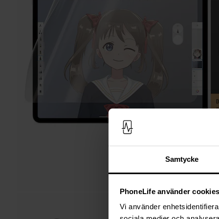
Samtycke
PhoneLife använder cookie
Vi använder enhetsidentifierar
sociala medier och analysera 