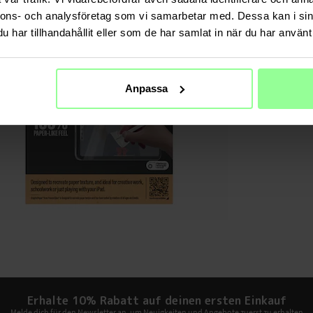
nnons- och analysföretag som vi samarbetar med. Dessa kan i sin
Material
har tillhandahållit eller som de har samlat in när du har använt 
Anpassa
Erhalte 10% Rabatt auf deinen ersten Einkauf
Melde dich für den Newsletter an, um Neuigkeiten und Angebote zuerst zu erhalten