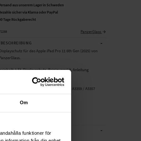
Versand aus unserem Lager in Schweden
Bezahle sicher via Klarna oder PayPal
30 Tage Rückgaberecht
PanzerGlass
72288
-
BESCHREIBUNG
Displayschutz für das Apple iPad Pro 11 6th Gen (2025) von
PanzerGlass.
inhalt: 1 St. Displayschutz, Reinigungskit, Anleitung
ür:
d Pro 11 6th Gen (2025) (11,0" 2025) A3358 / A3359 / A3357
: Displayschutz
Om
zerGlass
astik
-
CHE DATEN
andahålla funktioner för
Transparent
n information från din enhet