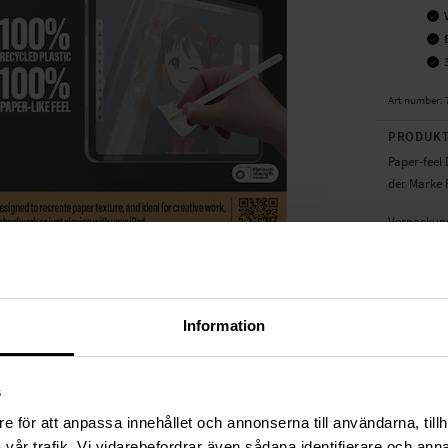
Art number
:
PRODUKT
Paper-feel 
der Marke 
Verpackungs
Geeignet f
- Apple iPa
Produktart
Information
Marke: Pan
Material: Pl
s
TECHNIS
e för att anpassa innehållet och annonserna till användarna, tillh
Farbe
vår trafik. Vi vidarebefordrar även sådana identifierare och anna