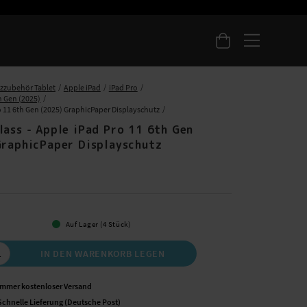
zzubehör Tablet
Apple iPad
iPad Pro
h Gen (2025)
o 11 6th Gen (2025) GraphicPaper Displayschutz
lass - Apple iPad Pro 11 6th Gen
GraphicPaper Displayschutz
 €
Auf Lager (4 Stück)
IN DEN WARENKORB LEGEN
Immer kostenloser Versand
Schnelle Lieferung (Deutsche Post)