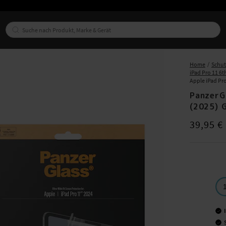
Home
Schut
iPad Pro 11 6t
Apple iPad Pr
PanzerG
(2025) 
Preis
:
39,95
39,95 €