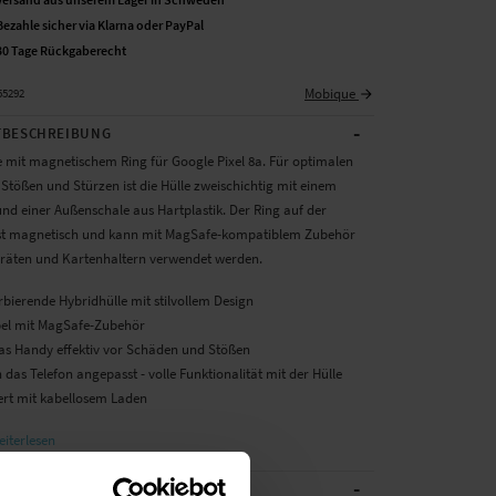
Bezahle sicher via Klarna oder PayPal
30 Tage Rückgaberecht
Mobique
55292
-
BESCHREIBUNG
e mit magnetischem Ring für Google Pixel 8a. Für optimalen
Stößen und Stürzen ist die Hülle zweischichtig mit einem
nd einer Außenschale aus Hartplastik. Der Ring auf der
ist magnetisch und kann mit MagSafe-kompatiblem Zubehör
räten und Kartenhaltern verwendet werden.
bierende Hybridhülle mit stilvollem Design
el mit MagSafe-Zubehör
das Handy effektiv vor Schäden und Stößen
n das Telefon angepasst - volle Funktionalität mit der Hülle
iert mit kabellosem Laden
iterlesen
-
CHE DATEN