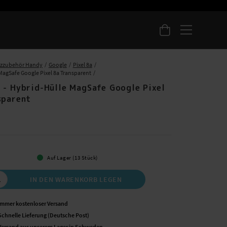
tzzubehör Handy
Google
Pixel 8a
MagSafe Google Pixel 8a Transparent
 - Hybrid-Hülle MagSafe Google Pixel
sparent
 €
Auf Lager (13 Stück)
IN DEN WARENKORB LEGEN
Immer kostenloser Versand
Schnelle Lieferung (Deutsche Post)
Versand aus unserem Lager in Schweden