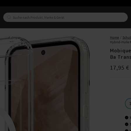
Home
Schu
Hybrid-Hülle 
Mobique
8a Tran
Preis
:
17,95
17,95 €