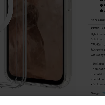
Art number
:
PRODUKT
Hybridhüll
Schutz vor 
TPU-Kern u
Rückseite 
wie Ladege
- Stoßabsor
- Kompatib
- Schützt 
- Perfekt a
- Funktion
Geeign...
We
TECHNIS