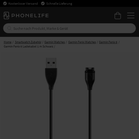
Kostenloser Versand
Schnelle Lieferung
Home
Smartwatch Zubehör
Garmin Watches
Garmin Fenix Watches
Garmin Fenix 6
Garmin Fenix 6 Ladekabel 1 m Schwarz