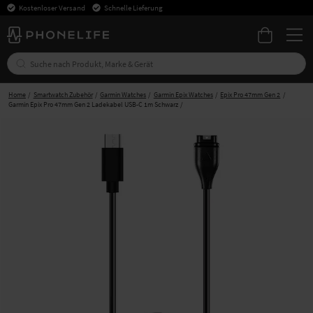
Kostenloser Versand
Schnelle Lieferung
Home
Smartwatch Zubehör
Garmin Watches
Garmin Epix Watches
Epix Pro 47mm Gen 2
Garmin Epix Pro 47mm Gen 2 Ladekabel USB-C 1m Schwarz