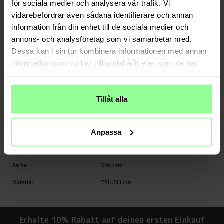
Versand aus unserem Lager in Schweden
för sociala medier och analysera vår trafik. Vi
Bezahle sicher via Klarna oder PayPal
vidarebefordrar även sådana identifierare och annan
30 Tage Rückgaberecht
information från din enhet till de sociala medier och
annons- och analysföretag som vi samarbetar med.
Ahastyle
Art number
:
54387
Dessa kan i sin tur kombinera informationen med annan
-
PRODUKTBESCHREIBUNG
information som du har tillhandahållit eller som de har
Geeignet für:
samlat in när du har använt deras tjänster.
- Apple AirPods Pro 2 (2022)
Tillåt alla
Marke: Ahastyle
Farbe: Schwarz
Größe: Medium
Anpassa
-
TECHNISCHE DATEN
Farbe
Schwarz
Material
TPU/Silikon
Erhalte 10% Rabatt auf deinen ersten Einkauf