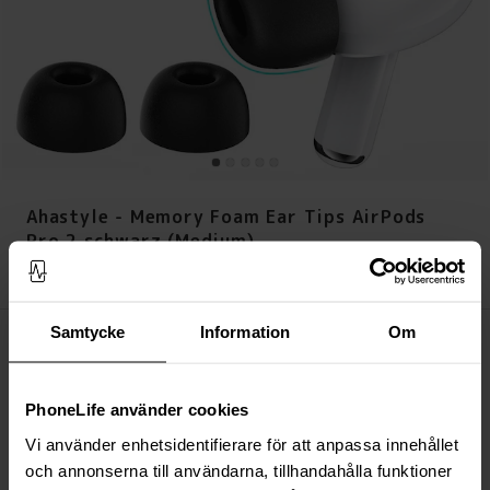
Ahastyle - Memory Foam Ear Tips AirPods
Pro 2 schwarz (Medium)
Preis
:
7,95 €
7,95 €
Samtycke
Information
Om
Auf Lager (Über 20 Stück)
IN DEN WARENKORB LEGEN
PhoneLife använder cookies
Immer kostenloser Versand
Vi använder enhetsidentifierare för att anpassa innehållet
Schnelle Lieferung (Deutsche Post)
och annonserna till användarna, tillhandahålla funktioner