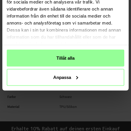
Versand aus unserem Lager in Schweden
för sociala medier och analysera vår trafik. Vi
Bezahle sicher via Klarna oder PayPal
vidarebefordrar även sådana identifierare och annan
30 Tage Rückgaberecht
information från din enhet till de sociala medier och
annons- och analysföretag som vi samarbetar med.
Ahastyle
Art number
:
54385
Dessa kan i sin tur kombinera informationen med annan
-
PRODUKTBESCHREIBUNG
information som du har tillhandahållit eller som de har
Geeignet für:
samlat in när du har använt deras tjänster.
- Apple AirPods Pro 2 (2022)
Tillåt alla
Marke: Ahastyle
Farbe: Schwarz
Größe: Large
Anpassa
-
TECHNISCHE DATEN
Farbe
Schwarz
Material
TPU/Silikon
Erhalte 10% Rabatt auf deinen ersten Einkauf