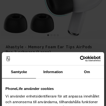
Ahastyle - Memory Foam Ear Tips AirPods
Pro 2 schwarz (Large)
Preis
:
7,95 €
7,95 €
Samtycke
Information
Om
Auf Lager (Über 20 Stück)
IN DEN WARENKORB LEGEN
PhoneLife använder cookies
Immer kostenloser Versand
Vi använder enhetsidentifierare för att anpassa innehållet
Schnelle Lieferung (Deutsche Post)
och annonserna till användarna, tillhandahålla funktioner