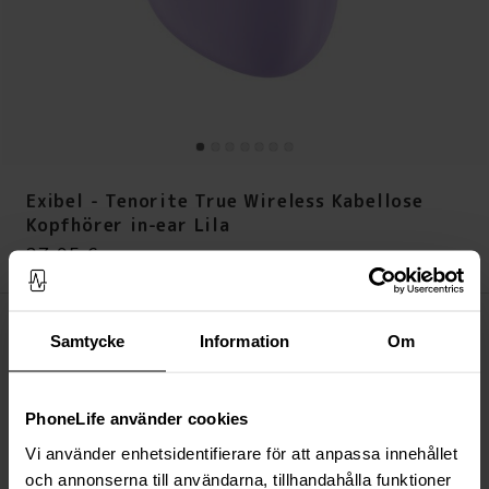
Exibel - Tenorite True Wireless Kabellose
Kopfhörer in-ear Lila
Preis
:
27,95 €
27,95 €
Auf Lager (14 Stück)
Samtycke
Information
Om
IN DEN WARENKORB LEGEN
PhoneLife använder cookies
Immer kostenloser Versand
Schnelle Lieferung (Deutsche Post)
Vi använder enhetsidentifierare för att anpassa innehållet
Versand aus unserem Lager in Schweden
och annonserna till användarna, tillhandahålla funktioner