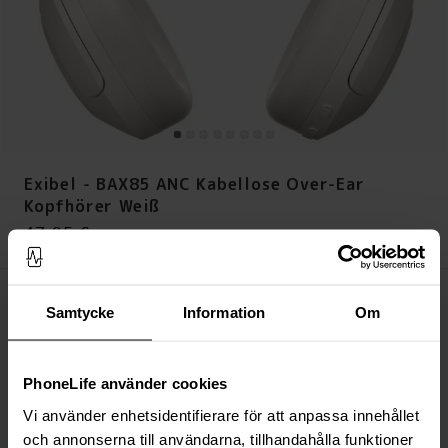
Exibel - BAX85 ANC Kabellose Over-Ear
Kopfhörer Weiß
Preis
:
47,95 €
47,95 €
Vorübergehend ausverkauft
Samtycke
Information
Om
IN DEN WARENKORB LEGEN
PhoneLife använder cookies
Immer kostenloser Versand
Schnelle Lieferung (Deutsche Post)
Vi använder enhetsidentifierare för att anpassa innehållet
Versand aus unserem Lager in Schweden
och annonserna till användarna, tillhandahålla funktioner