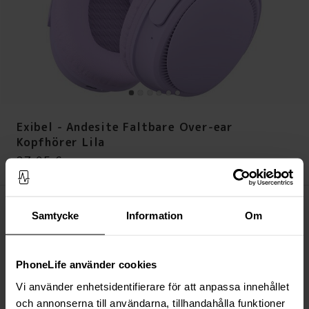
Exibel - Andesite Faltbare Over-ear
Kopfhörer Lila
Preis
:
27,95 €
27,95 €
Auf Lager (Über 20 Stück)
Samtycke
Information
Om
IN DEN WARENKORB LEGEN
PhoneLife använder cookies
Immer kostenloser Versand
Schnelle Lieferung (Deutsche Post)
Vi använder enhetsidentifierare för att anpassa innehållet
Versand aus unserem Lager in Schweden
och annonserna till användarna, tillhandahålla funktioner