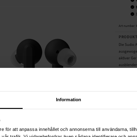
Art number
:
PRODUKT
Die Sudio A
ausgewogen
aktiver Ge
ausblenden
egal wo du 
Die Kopfhör
Schweiß al
oder das T
Information
zwischen z
bei jedem A
s
TECHNIS
e för att anpassa innehållet och annonserna till användarna, tillh
Farbe
vår trafik. Vi vidarebefordrar även sådana identifierare och anna