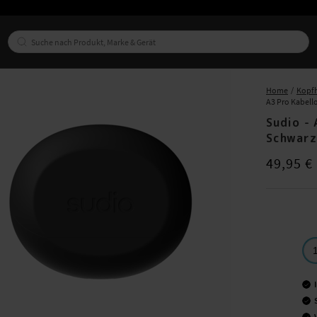
Home
Kopfh
A3 Pro Kabell
Sudio - 
Schwarz
Preis
:
49,95
49,95 €