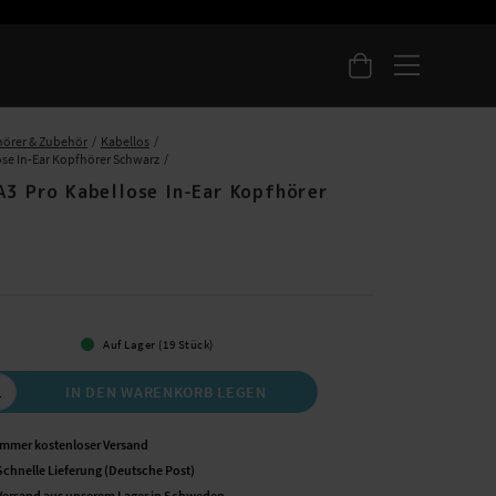
örer & Zubehör
Kabellos
ose In-Ear Kopfhörer Schwarz
A3 Pro Kabellose In-Ear Kopfhörer
 €
Auf Lager (19 Stück)
IN DEN WARENKORB LEGEN
Immer kostenloser Versand
Schnelle Lieferung (Deutsche Post)
Versand aus unserem Lager in Schweden