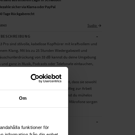
Bezahle sicher via Klarna oder PayPal
30 Tage Rückgaberecht
Sudio
68965
-
BESCHREIBUNG
3 Pro sind stilvolle, kabellose Kopfhörer mit kraftvollem und
em Klang. Mit bis zu 25 Stunden Wiedergabezeit und
räuschunterdrückung von 33 dB kannst du deine Umgebung
 und ganz in Musik, Podcasts oder Telefonate eintauchen,
bist.
er sind nach IPX4 zertifiziert, was bedeutet, dass sie sowohl
s auch Regen standhalten. Perfekt für den Weg zur Arbeit
raining. Dank Multipoint Bluetooth 5.4 kannst du mühelos
Om
wei Geräten wechseln, und die integrierten Mikrofone sorgen
nruf für klare Spr...
Weiterlesen
-
CHE DATEN
andahålla funktioner för
Schwarz
n information från din enhet