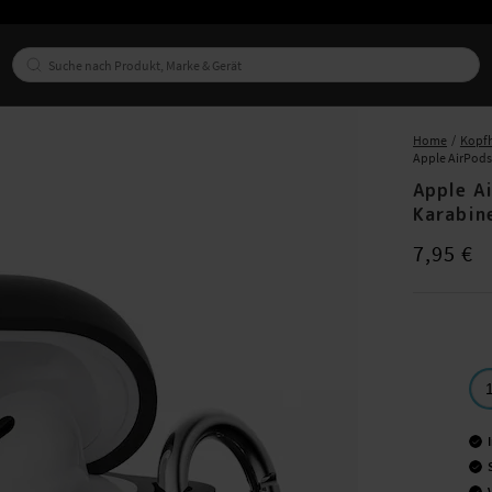
Home
Kopfh
Apple AirPods
Apple Ai
Karabin
Preis
:
7,95 €
7,95 €