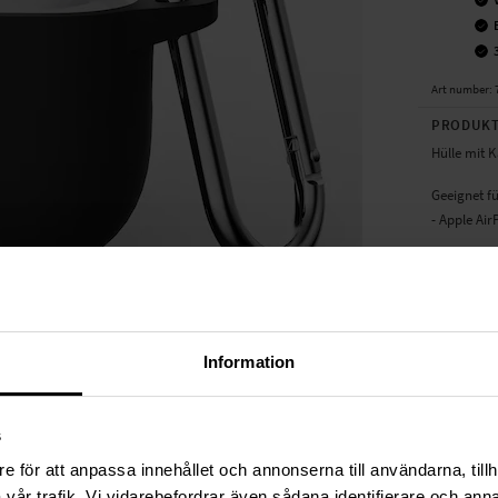
Art number
:
PRODUKT
Hülle mit K
Geeignet fü
- Apple Air
Produktart
TECHNIS
Farbe
Information
Material
s
e för att anpassa innehållet och annonserna till användarna, tillh
vår trafik. Vi vidarebefordrar även sådana identifierare och anna