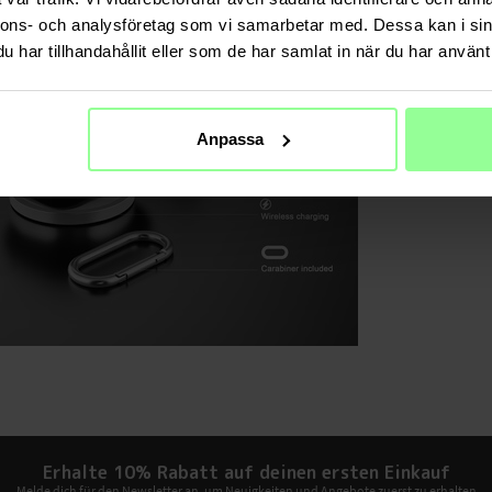
nnons- och analysföretag som vi samarbetar med. Dessa kan i sin
har tillhandahållit eller som de har samlat in när du har använt 
Anpassa
Erhalte 10% Rabatt auf deinen ersten Einkauf
Melde dich für den Newsletter an, um Neuigkeiten und Angebote zuerst zu erhalten