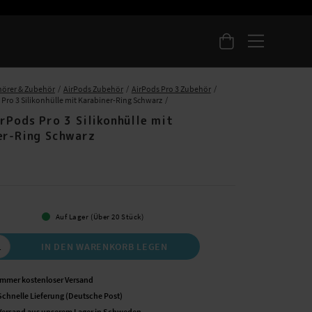
örer & Zubehör
AirPods Zubehör
AirPods Pro 3 Zubehör
 Pro 3 Silikonhülle mit Karabiner-Ring Schwarz
rPods Pro 3 Silikonhülle mit
er-Ring Schwarz
Auf Lager (Über 20 Stück)
IN DEN WARENKORB LEGEN
Immer kostenloser Versand
Schnelle Lieferung (Deutsche Post)
Versand aus unserem Lager in Schweden