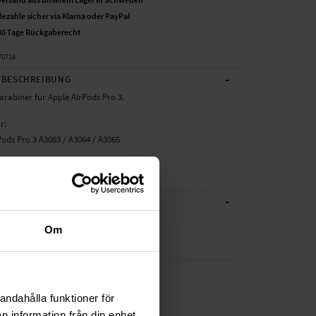
Bezahle sicher via Klarna oder PayPal
30 Tage Rückgaberecht
70716
-
BESCHREIBUNG
arabiner für Apple AirPods Pro 3.
r:
Pods Pro 3 A3063 / A3064 / A3065
: Hülle mit Karabiner
-
CHE DATEN
Schwarz
Om
TPU/Silikon
andahålla funktioner för
n information från din enhet